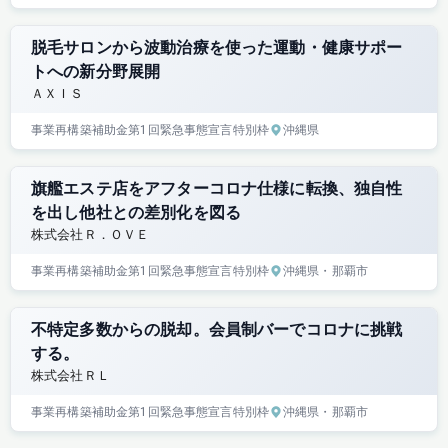
脱毛サロンから波動治療を使った運動・健康サポー
トへの新分野展開
ＡＸＩＳ
事業再構築補助金
第1回
緊急事態宣言特別枠
沖縄県
旗艦エステ店をアフターコロナ仕様に転換、独自性
を出し他社との差別化を図る
株式会社Ｒ．ＯＶＥ
事業再構築補助金
第1回
緊急事態宣言特別枠
沖縄県
・那覇市
不特定多数からの脱却。会員制バーでコロナに挑戦
する。
株式会社ＲＬ
事業再構築補助金
第1回
緊急事態宣言特別枠
沖縄県
・那覇市