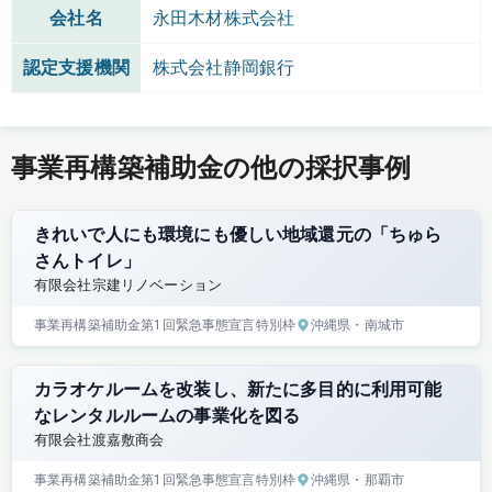
会社名
永田木材株式会社
認定支援機関
株式会社静岡銀行
事業再構築補助金の他の採択事例
きれいで人にも環境にも優しい地域還元の「ちゅら
さんトイレ」
有限会社宗建リノベーション
事業再構築補助金
第1回
緊急事態宣言特別枠
沖縄県
・南城市
カラオケルームを改装し、新たに多目的に利用可能
なレンタルルームの事業化を図る
有限会社渡嘉敷商会
事業再構築補助金
第1回
緊急事態宣言特別枠
沖縄県
・那覇市