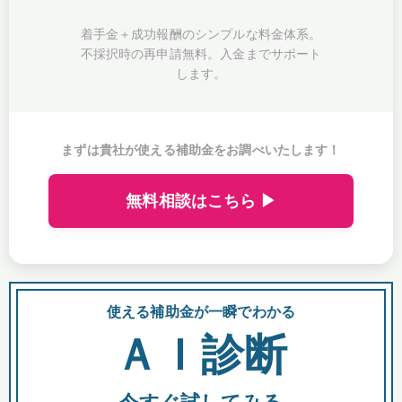
着手金＋成功報酬のシンプルな料金体系。
不採択時の再申請無料。入金までサポート
します。
まずは貴社が使える補助金をお調べいたします！
無料相談はこちら ▶
使える補助金が一瞬でわかる
会
ＡＩ診断