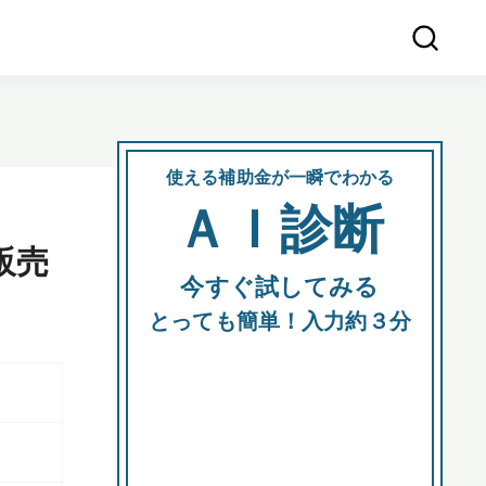
使える補助金が一瞬でわかる
会社
ＡＩ診断
所在
販売
今すぐ試してみる
都道府
とっても簡単！入力約３分
市区町