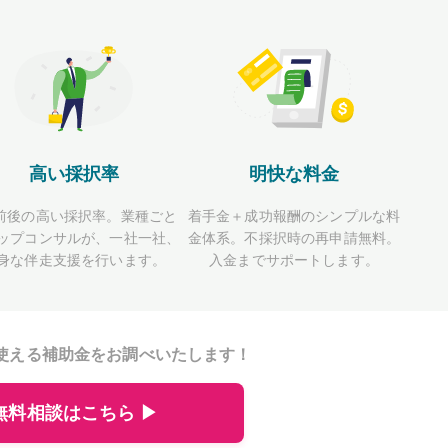
高い採択率
明快な料金
前後の高い採択率。業種ごと
着手金＋成功報酬のシンプルな料
ップコンサルが、一社一社、
金体系。不採択時の再申請無料。
身な伴走支援を行います。
入金までサポートします。
使える補助金をお調べいたします！
無料相談はこちら ▶