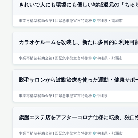
きれいで人にも環境にも優しい地域還元の「ちゅ
事業再構築補助金
第1回
緊急事態宣言特別枠
沖縄県
・南城市
カラオケルームを改装し、新たに多目的に利用可
事業再構築補助金
第1回
緊急事態宣言特別枠
沖縄県
・那覇市
脱毛サロンから波動治療を使った運動・健康サポ
事業再構築補助金
第1回
緊急事態宣言特別枠
沖縄県
旗艦エステ店をアフターコロナ仕様に転換、独自
事業再構築補助金
第1回
緊急事態宣言特別枠
沖縄県
・那覇市