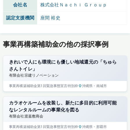
会社名
株式会社Ｎａｃｈｉ Ｇｒｏｕｐ
認定支援機関
座間 裕史
事業再構築補助金の他の採択事例
きれいで人にも環境にも優しい地域還元の「ちゅら
さんトイレ」
有限会社宗建リノベーション
事業再構築補助金
第1回
緊急事態宣言特別枠
沖縄県
・南城市
カラオケルームを改装し、新たに多目的に利用可能
なレンタルルームの事業化を図る
有限会社渡嘉敷商会
事業再構築補助金
第1回
緊急事態宣言特別枠
沖縄県
・那覇市