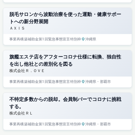
脱毛サロンから波動治療を使った運動・健康サポー
トへの新分野展開
ＡＸＩＳ
事業再構築補助金
第1回
緊急事態宣言特別枠
沖縄県
旗艦エステ店をアフターコロナ仕様に転換、独自性
を出し他社との差別化を図る
株式会社Ｒ．ＯＶＥ
事業再構築補助金
第1回
緊急事態宣言特別枠
沖縄県
・那覇市
不特定多数からの脱却。会員制バーでコロナに挑戦
する。
株式会社ＲＬ
事業再構築補助金
第1回
緊急事態宣言特別枠
沖縄県
・那覇市