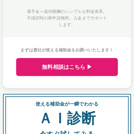
着手金＋成功報酬のシンプルな料金体系。
不採択時の再申請無料。入金までサポート
します。
まずは貴社が使える補助金をお調べいたします！
無料相談はこちら ▶
使える補助金が一瞬でわかる
会
ＡＩ診断