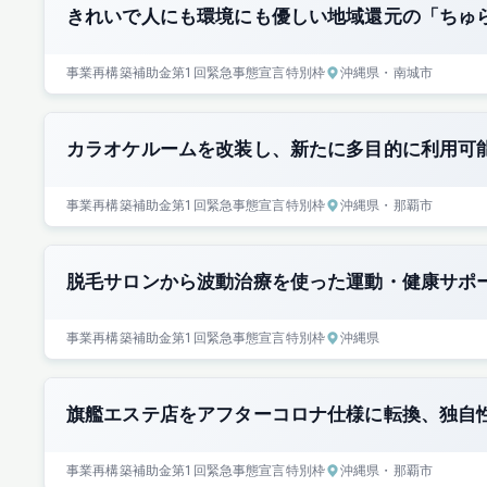
きれいで人にも環境にも優しい地域還元の「ちゅ
事業再構築補助金
第1回
緊急事態宣言特別枠
沖縄県
・南城市
カラオケルームを改装し、新たに多目的に利用可
事業再構築補助金
第1回
緊急事態宣言特別枠
沖縄県
・那覇市
脱毛サロンから波動治療を使った運動・健康サポ
事業再構築補助金
第1回
緊急事態宣言特別枠
沖縄県
旗艦エステ店をアフターコロナ仕様に転換、独自
事業再構築補助金
第1回
緊急事態宣言特別枠
沖縄県
・那覇市