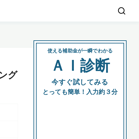
使える補助金が一瞬でわかる
会社
ＡＩ診断
所在
ング
今すぐ試してみる
都道府
とっても簡単！入力約３分
市区町