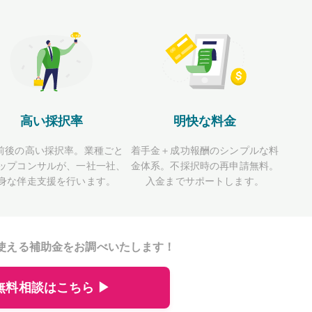
高い採択率
明快な料金
前後の高い採択率。業種ごと
着手金＋成功報酬のシンプルな料
ップコンサルが、一社一社、
金体系。不採択時の再申請無料。
身な伴走支援を行います。
入金までサポートします。
使える補助金をお調べいたします！
無料相談はこちら ▶