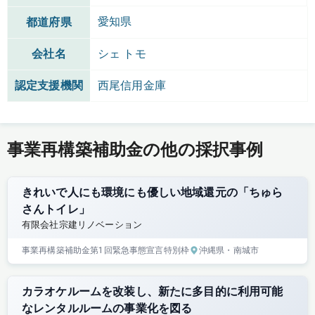
愛知県
都道府県
会社名
シェ トモ
認定支援機関
西尾信用金庫
事業再構築補助金の他の採択事例
きれいで人にも環境にも優しい地域還元の「ちゅら
さんトイレ」
有限会社宗建リノベーション
事業再構築補助金
第1回
緊急事態宣言特別枠
沖縄県
・南城市
カラオケルームを改装し、新たに多目的に利用可能
なレンタルルームの事業化を図る