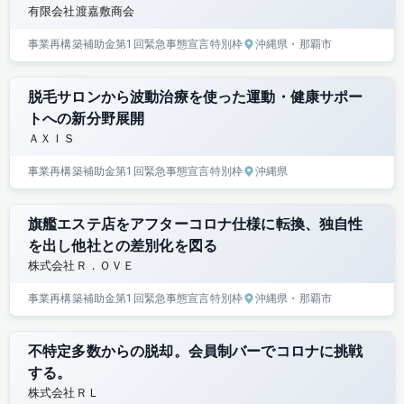
有限会社渡嘉敷商会
事業再構築補助金
第1回
緊急事態宣言特別枠
沖縄県
・那覇市
脱毛サロンから波動治療を使った運動・健康サポー
トへの新分野展開
ＡＸＩＳ
事業再構築補助金
第1回
緊急事態宣言特別枠
沖縄県
旗艦エステ店をアフターコロナ仕様に転換、独自性
を出し他社との差別化を図る
株式会社Ｒ．ＯＶＥ
事業再構築補助金
第1回
緊急事態宣言特別枠
沖縄県
・那覇市
不特定多数からの脱却。会員制バーでコロナに挑戦
する。
株式会社ＲＬ