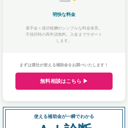
明快な料金
着手金＋成功報酬のシンプルな料金体系。
不採択時の再申請無料。入金までサポート
します。
まずは貴社が使える補助金をお調べいたします！
無料相談はこちら ▶
使える補助金が一瞬でわかる
会