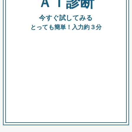
ＡＩ診断
今すぐ試してみる
都
とっても簡単！入力約３分
市