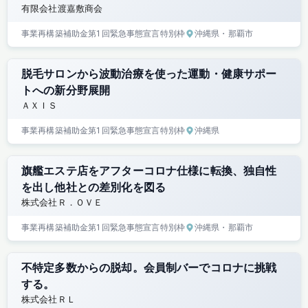
有限会社渡嘉敷商会
事業再構築補助金
第1回
緊急事態宣言特別枠
沖縄県
・那覇市
脱毛サロンから波動治療を使った運動・健康サポー
トへの新分野展開
ＡＸＩＳ
事業再構築補助金
第1回
緊急事態宣言特別枠
沖縄県
旗艦エステ店をアフターコロナ仕様に転換、独自性
を出し他社との差別化を図る
株式会社Ｒ．ＯＶＥ
事業再構築補助金
第1回
緊急事態宣言特別枠
沖縄県
・那覇市
不特定多数からの脱却。会員制バーでコロナに挑戦
する。
株式会社ＲＬ