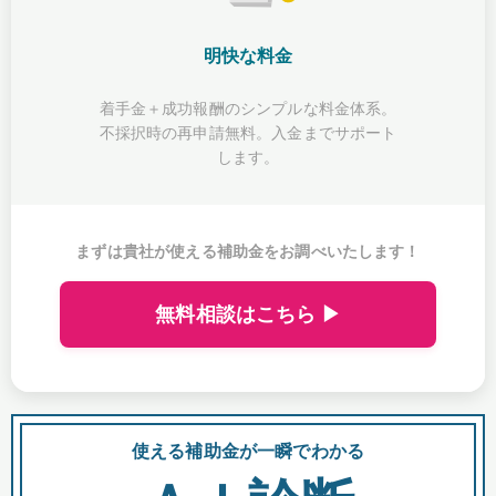
明快な料金
着手金＋成功報酬のシンプルな料金体系。
不採択時の再申請無料。入金までサポート
します。
まずは貴社が使える補助金をお調べいたします！
無料相談はこちら ▶
使える補助金が一瞬でわかる
会