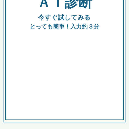
ＡＩ診断
今すぐ試してみる
都
とっても簡単！入力約３分
市