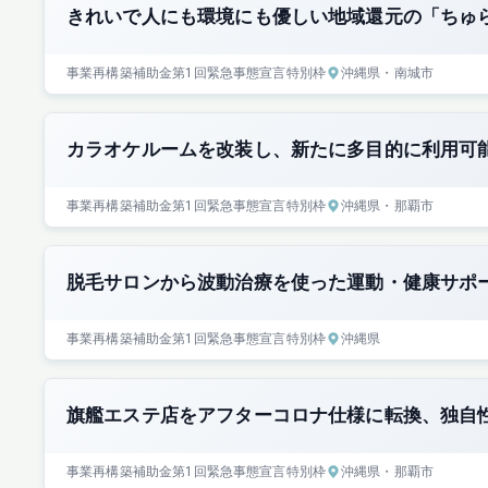
きれいで人にも環境にも優しい地域還元の「ちゅ
事業再構築補助金
第1回
緊急事態宣言特別枠
沖縄県
・南城市
カラオケルームを改装し、新たに多目的に利用可
事業再構築補助金
第1回
緊急事態宣言特別枠
沖縄県
・那覇市
脱毛サロンから波動治療を使った運動・健康サポ
事業再構築補助金
第1回
緊急事態宣言特別枠
沖縄県
旗艦エステ店をアフターコロナ仕様に転換、独自
事業再構築補助金
第1回
緊急事態宣言特別枠
沖縄県
・那覇市