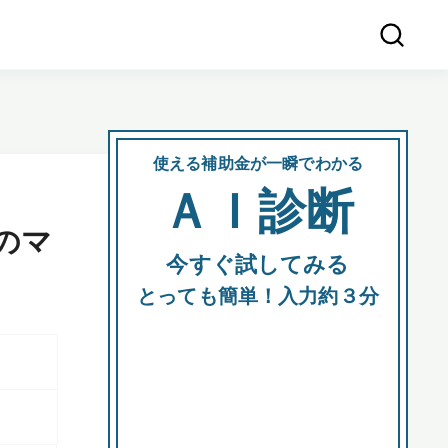
使える補助金が一瞬でわかる
会社
ＡＩ診断
所在
のマ
今すぐ試してみる
都道府
とっても簡単！入力約３分
市区町