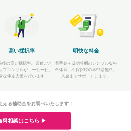
高い採択率
明快な料金
前後の高い採択率。業種ごと
着手金＋成功報酬のシンプルな料
ップコンサルが、一社一社、
金体系。不採択時の再申請無料。
身な伴走支援を行います。
入金までサポートします。
使える補助金をお調べいたします！
無料相談はこちら ▶