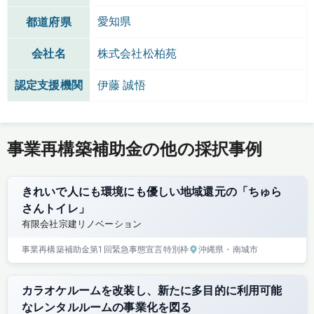
愛知県
都道府県
会社名
株式会社松柏苑
認定支援機関
伊藤 誠悟
事業再構築補助金の他の採択事例
きれいで人にも環境にも優しい地域還元の「ちゅら
さんトイレ」
有限会社宗建リノベーション
事業再構築補助金
第1回
緊急事態宣言特別枠
沖縄県
・南城市
カラオケルームを改装し、新たに多目的に利用可能
なレンタルルームの事業化を図る