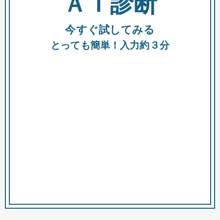
ＡＩ診断
今すぐ試してみる
都
とっても簡単！入力約３分
市