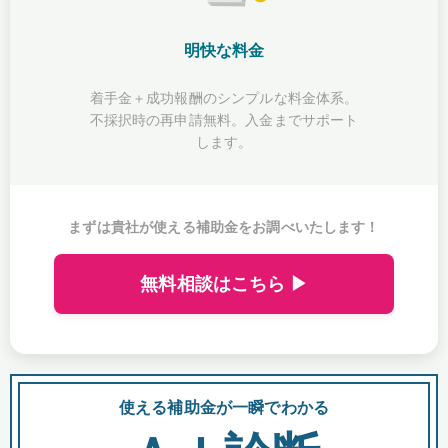
明快な料金
着手金＋成功報酬のシンプルな料金体系。
不採択時の再申請無料。入金までサポート
します。
まずは貴社が使える補助金をお調べいたします！
無料相談はこちら ▶
使える補助金が一瞬でわかる
会