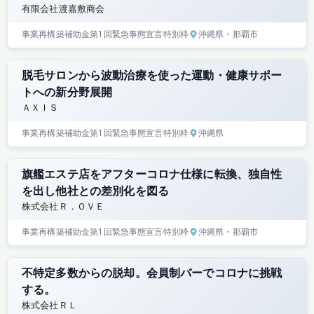
有限会社渡嘉敷商会
事業再構築補助金
第1回
緊急事態宣言特別枠
沖縄県
・那覇市
脱毛サロンから波動治療を使った運動・健康サポー
トへの新分野展開
ＡＸＩＳ
事業再構築補助金
第1回
緊急事態宣言特別枠
沖縄県
旗艦エステ店をアフターコロナ仕様に転換、独自性
を出し他社との差別化を図る
株式会社Ｒ．ＯＶＥ
事業再構築補助金
第1回
緊急事態宣言特別枠
沖縄県
・那覇市
不特定多数からの脱却。会員制バーでコロナに挑戦
する。
株式会社ＲＬ