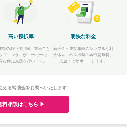
高い採択率
明快な料金
前後の高い採択率。業種ごと
着手金＋成功報酬のシンプルな料
ップコンサルが、一社一社、
金体系。不採択時の再申請無料。
身な伴走支援を行います。
入金までサポートします。
使える補助金をお調べいたします！
無料相談はこちら ▶