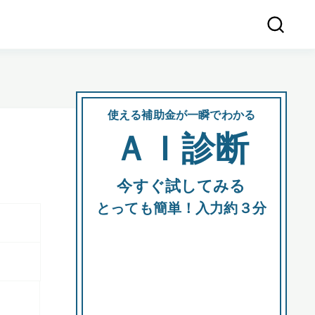
使える補助金が一瞬でわかる
会社
ＡＩ診断
所在
今すぐ試してみる
都道府
とっても簡単！入力約３分
市区町