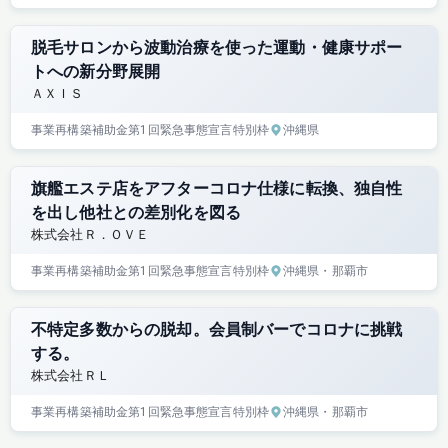
脱毛サロンから波動治療を使った運動・健康サポー
トへの新分野展開
ＡＸＩＳ
事業再構築補助金
第1回
緊急事態宣言特別枠
沖縄県
旗艦エステ店をアフターコロナ仕様に転換、独自性
を出し他社との差別化を図る
株式会社Ｒ．ＯＶＥ
事業再構築補助金
第1回
緊急事態宣言特別枠
沖縄県
・那覇市
不特定多数からの脱却。会員制バーでコロナに挑戦
する。
株式会社ＲＬ
事業再構築補助金
第1回
緊急事態宣言特別枠
沖縄県
・那覇市