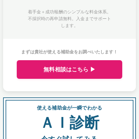
着手金＋成功報酬のシンプルな料金体系。
不採択時の再申請無料。入金までサポート
します。
まずは貴社が使える補助金をお調べいたします！
無料相談はこちら ▶
使える補助金が一瞬でわかる
会
ＡＩ診断