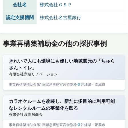
会社名
株式会社ＧＳＰ
認定支援機関
株式会社名古屋銀行
事業再構築補助金の他の採択事例
きれいで人にも環境にも優しい地域還元の「ちゅら
さんトイレ」
有限会社宗建リノベーション
事業再構築補助金
第1回
緊急事態宣言特別枠
沖縄県
・南城市
カラオケルームを改装し、新たに多目的に利用可能
なレンタルルームの事業化を図る
有限会社渡嘉敷商会
事業再構築補助金
第1回
緊急事態宣言特別枠
沖縄県
・那覇市