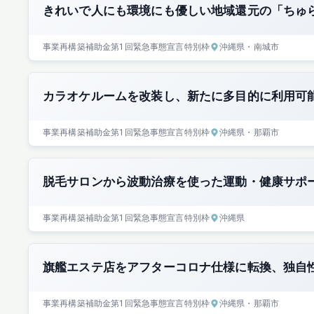
きれいで人にも環境にも優しい地域還元の「ちゅ
事業再構築補助金
第1回
緊急事態宣言特別枠
沖縄県
・南城市
カラオケルームを改装し、新たに多目的に利用可
事業再構築補助金
第1回
緊急事態宣言特別枠
沖縄県
・那覇市
脱毛サロンから波動治療を使った運動・健康サポ
事業再構築補助金
第1回
緊急事態宣言特別枠
沖縄県
旗艦エステ店をアフターコロナ仕様に転換、独自
事業再構築補助金
第1回
緊急事態宣言特別枠
沖縄県
・那覇市