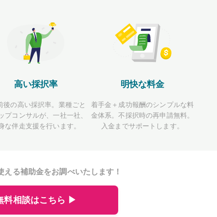
高い採択率
明快な料金
前後の高い採択率。業種ごと
着手金＋成功報酬のシンプルな料
ップコンサルが、一社一社、
金体系。不採択時の再申請無料。
身な伴走支援を行います。
入金までサポートします。
使える補助金をお調べいたします！
無料相談はこちら ▶