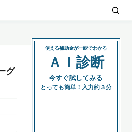
使える補助金が一瞬でわかる
会社
ＡＩ診断
所在
ーグ
今すぐ試してみる
都道府
とっても簡単！入力約３分
市区町