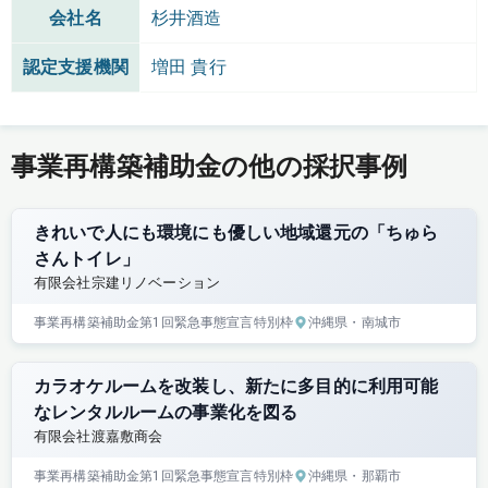
会社名
杉井酒造
認定支援機関
増田 貴行
事業再構築補助金の他の採択事例
きれいで人にも環境にも優しい地域還元の「ちゅら
さんトイレ」
有限会社宗建リノベーション
事業再構築補助金
第1回
緊急事態宣言特別枠
沖縄県
・南城市
カラオケルームを改装し、新たに多目的に利用可能
なレンタルルームの事業化を図る
有限会社渡嘉敷商会
事業再構築補助金
第1回
緊急事態宣言特別枠
沖縄県
・那覇市