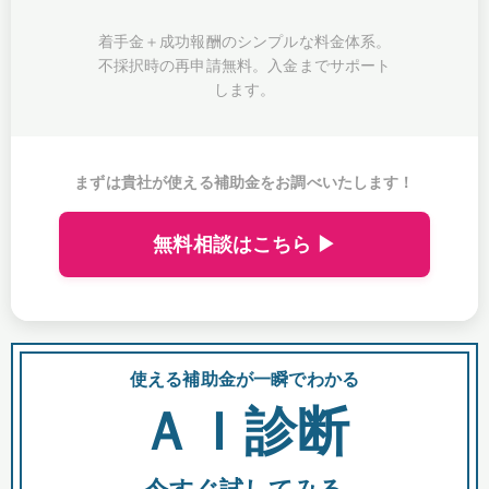
着手金＋成功報酬のシンプルな料金体系。
不採択時の再申請無料。入金までサポート
します。
まずは貴社が使える補助金をお調べいたします！
無料相談はこちら ▶
使える補助金が一瞬でわかる
会
ＡＩ診断