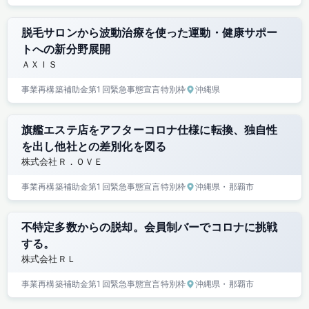
脱毛サロンから波動治療を使った運動・健康サポー
トへの新分野展開
ＡＸＩＳ
事業再構築補助金
第1回
緊急事態宣言特別枠
沖縄県
旗艦エステ店をアフターコロナ仕様に転換、独自性
を出し他社との差別化を図る
株式会社Ｒ．ＯＶＥ
事業再構築補助金
第1回
緊急事態宣言特別枠
沖縄県
・那覇市
不特定多数からの脱却。会員制バーでコロナに挑戦
する。
株式会社ＲＬ
事業再構築補助金
第1回
緊急事態宣言特別枠
沖縄県
・那覇市