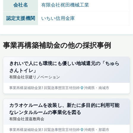
会社名
有限会社梶田機械工業
認定支援機関
いちい信用金庫
事業再構築補助金の他の採択事例
きれいで人にも環境にも優しい地域還元の「ちゅら
さんトイレ」
有限会社宗建リノベーション
事業再構築補助金
第1回
緊急事態宣言特別枠
沖縄県
・南城市
カラオケルームを改装し、新たに多目的に利用可能
なレンタルルームの事業化を図る
有限会社渡嘉敷商会
事業再構築補助金
第1回
緊急事態宣言特別枠
沖縄県
・那覇市