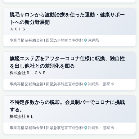
脱毛サロンから波動治療を使った運動・健康サポー
トへの新分野展開
ＡＸＩＳ
事業再構築補助金
第1回
緊急事態宣言特別枠
沖縄県
旗艦エステ店をアフターコロナ仕様に転換、独自性
を出し他社との差別化を図る
株式会社Ｒ．ＯＶＥ
事業再構築補助金
第1回
緊急事態宣言特別枠
沖縄県
・那覇市
不特定多数からの脱却。会員制バーでコロナに挑戦
する。
株式会社ＲＬ
事業再構築補助金
第1回
緊急事態宣言特別枠
沖縄県
・那覇市