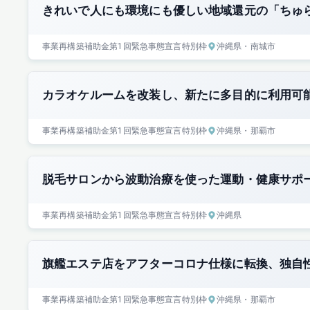
きれいで人にも環境にも優しい地域還元の「ちゅ
事業再構築補助金
第1回
緊急事態宣言特別枠
沖縄県
・南城市
カラオケルームを改装し、新たに多目的に利用可
事業再構築補助金
第1回
緊急事態宣言特別枠
沖縄県
・那覇市
脱毛サロンから波動治療を使った運動・健康サポ
事業再構築補助金
第1回
緊急事態宣言特別枠
沖縄県
旗艦エステ店をアフターコロナ仕様に転換、独自
事業再構築補助金
第1回
緊急事態宣言特別枠
沖縄県
・那覇市