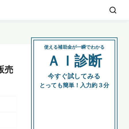
使える補助金が一瞬でわかる
会社
ＡＩ診断
所在
販売
今すぐ試してみる
都道府
とっても簡単！入力約３分
市区町