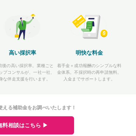
高い採択率
明快な料金
前後の高い採択率。業種ごと
着手金＋成功報酬のシンプルな料
ップコンサルが、一社一社、
金体系。不採択時の再申請無料。
身な伴走支援を行います。
入金までサポートします。
使える補助金をお調べいたします！
無料相談はこちら ▶