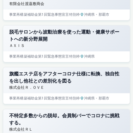
有限会社渡嘉敷商会
事業再構築補助金
第1回
緊急事態宣言特別枠
沖縄県
・那覇市
脱毛サロンから波動治療を使った運動・健康サポー
トへの新分野展開
ＡＸＩＳ
事業再構築補助金
第1回
緊急事態宣言特別枠
沖縄県
旗艦エステ店をアフターコロナ仕様に転換、独自性
を出し他社との差別化を図る
株式会社Ｒ．ＯＶＥ
事業再構築補助金
第1回
緊急事態宣言特別枠
沖縄県
・那覇市
不特定多数からの脱却。会員制バーでコロナに挑戦
する。
株式会社ＲＬ