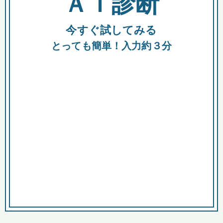
ＡＩ診断
今すぐ試してみる
都
とっても簡単！入力約３分
市