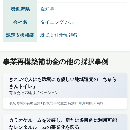
愛知県
都道府県
会社名
ダイニング バル
認定支援機関
株式会社愛知銀行
事業再構築補助金の他の採択事例
きれいで人にも環境にも優しい地域還元の「ちゅら
さんトイレ」
有限会社宗建リノベーション
事業再構築補助金
第1回
緊急事態宣言特別枠
沖縄県
・南城市
カラオケルームを改装し、新たに多目的に利用可能
なレンタルルームの事業化を図る