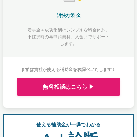
明快な料金
着手金＋成功報酬のシンプルな料金体系。
不採択時の再申請無料。入金までサポート
します。
まずは貴社が使える補助金をお調べいたします！
無料相談はこちら ▶
使える補助金が一瞬でわかる
会