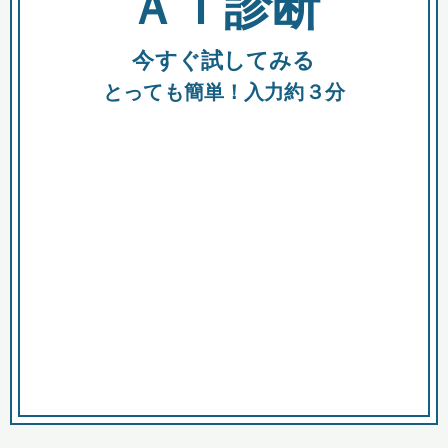
ＡＩ診断
今すぐ試してみる
都
とっても簡単！入力約３分
市