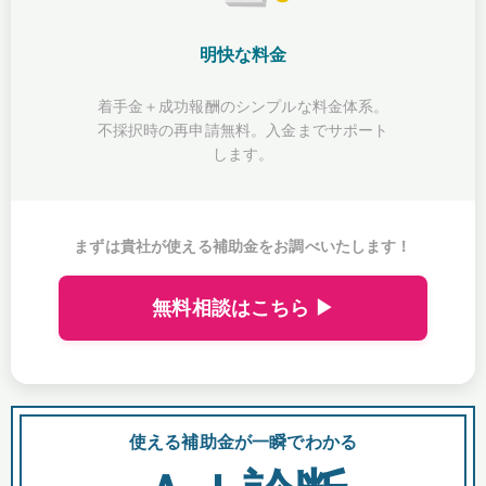
明快な料金
着手金＋成功報酬のシンプルな料金体系。
不採択時の再申請無料。入金までサポート
します。
まずは貴社が使える補助金をお調べいたします！
無料相談はこちら ▶
使える補助金が一瞬でわかる
会