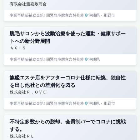
有限会社渡嘉敷商会
事業再構築補助金
第1回
緊急事態宣言特別枠
沖縄県
・那覇市
脱毛サロンから波動治療を使った運動・健康サポー
トへの新分野展開
ＡＸＩＳ
事業再構築補助金
第1回
緊急事態宣言特別枠
沖縄県
旗艦エステ店をアフターコロナ仕様に転換、独自性
を出し他社との差別化を図る
株式会社Ｒ．ＯＶＥ
事業再構築補助金
第1回
緊急事態宣言特別枠
沖縄県
・那覇市
不特定多数からの脱却。会員制バーでコロナに挑戦
する。
株式会社ＲＬ