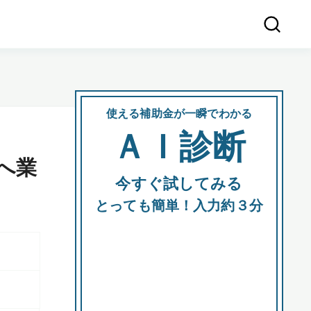
使える補助金が一瞬でわかる
会社
ＡＩ診断
所在
へ業
今すぐ試してみる
都道府
とっても簡単！入力約３分
市区町