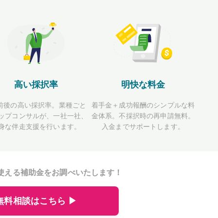
高い採択率
明快な料金
前後の高い採択率。業種ごと
着手金＋成功報酬のシンプルな料
ップコンサルが、一社一社、
金体系。不採択時の再申請無料。
身な伴走支援を行います。
入金までサポートします。
使える補助金をお調べいたします！
無料相談はこちら ▶