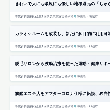
きれいで人にも環境にも優しい地域還元の「ちゅ
事業再構築補助金
第1回
緊急事態宣言特別枠
沖縄県
・南城市
カラオケルームを改装し、新たに多目的に利用可
事業再構築補助金
第1回
緊急事態宣言特別枠
沖縄県
・那覇市
脱毛サロンから波動治療を使った運動・健康サポ
事業再構築補助金
第1回
緊急事態宣言特別枠
沖縄県
旗艦エステ店をアフターコロナ仕様に転換、独自
事業再構築補助金
第1回
緊急事態宣言特別枠
沖縄県
・那覇市