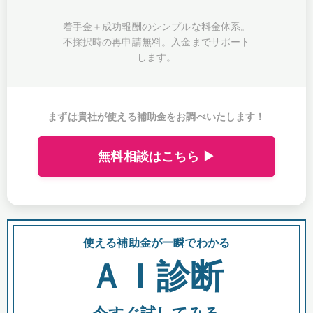
着手金＋成功報酬のシンプルな料金体系。
不採択時の再申請無料。入金までサポート
します。
まずは貴社が使える補助金をお調べいたします！
無料相談はこちら ▶
使える補助金が一瞬でわかる
会
ＡＩ診断