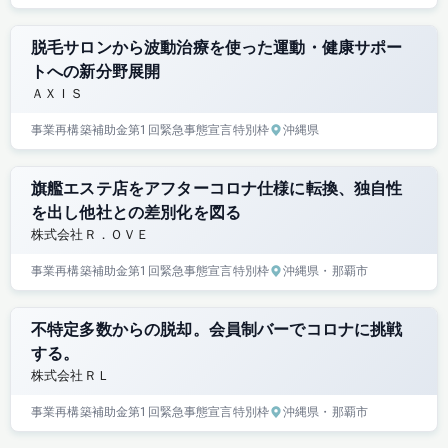
脱毛サロンから波動治療を使った運動・健康サポー
トへの新分野展開
ＡＸＩＳ
事業再構築補助金
第1回
緊急事態宣言特別枠
沖縄県
旗艦エステ店をアフターコロナ仕様に転換、独自性
を出し他社との差別化を図る
株式会社Ｒ．ＯＶＥ
事業再構築補助金
第1回
緊急事態宣言特別枠
沖縄県
・那覇市
不特定多数からの脱却。会員制バーでコロナに挑戦
する。
株式会社ＲＬ
事業再構築補助金
第1回
緊急事態宣言特別枠
沖縄県
・那覇市