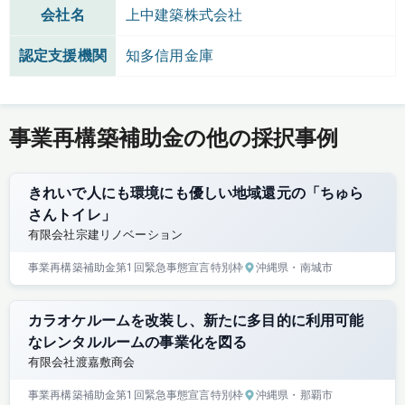
会社名
上中建築株式会社
認定支援機関
知多信用金庫
事業再構築補助金の他の採択事例
きれいで人にも環境にも優しい地域還元の「ちゅら
さんトイレ」
有限会社宗建リノベーション
事業再構築補助金
第1回
緊急事態宣言特別枠
沖縄県
・南城市
カラオケルームを改装し、新たに多目的に利用可能
なレンタルルームの事業化を図る
有限会社渡嘉敷商会
事業再構築補助金
第1回
緊急事態宣言特別枠
沖縄県
・那覇市