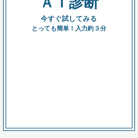
ＡＩ診断
今すぐ試してみる
都
とっても簡単！入力約３分
市