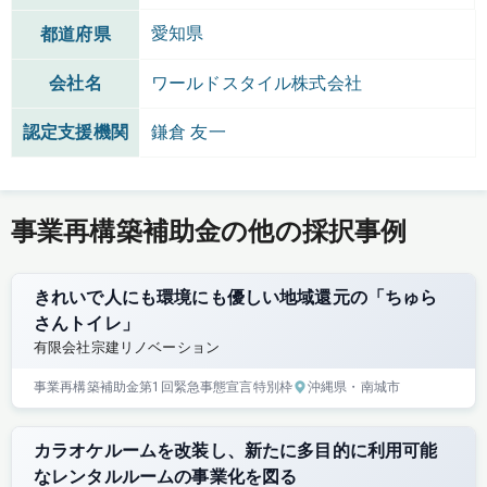
愛知県
都道府県
会社名
ワールドスタイル株式会社
認定支援機関
鎌倉 友一
事業再構築補助金の他の採択事例
きれいで人にも環境にも優しい地域還元の「ちゅら
さんトイレ」
有限会社宗建リノベーション
事業再構築補助金
第1回
緊急事態宣言特別枠
沖縄県
・南城市
カラオケルームを改装し、新たに多目的に利用可能
なレンタルルームの事業化を図る