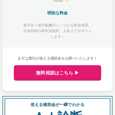
明快な料金
着手金＋成功報酬のシンプルな料金体系。
不採択時の再申請無料。入金までサポート
します。
まずは貴社が使える補助金をお調べいたします！
無料相談はこちら ▶
使える補助金が一瞬でわかる
会