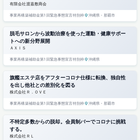
有限会社渡嘉敷商会
事業再構築補助金
第1回
緊急事態宣言特別枠
沖縄県
・那覇市
脱毛サロンから波動治療を使った運動・健康サポー
トへの新分野展開
ＡＸＩＳ
事業再構築補助金
第1回
緊急事態宣言特別枠
沖縄県
旗艦エステ店をアフターコロナ仕様に転換、独自性
を出し他社との差別化を図る
株式会社Ｒ．ＯＶＥ
事業再構築補助金
第1回
緊急事態宣言特別枠
沖縄県
・那覇市
不特定多数からの脱却。会員制バーでコロナに挑戦
する。
株式会社ＲＬ