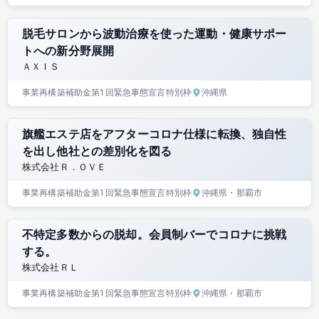
脱毛サロンから波動治療を使った運動・健康サポー
トへの新分野展開
ＡＸＩＳ
事業再構築補助金
第1回
緊急事態宣言特別枠
沖縄県
旗艦エステ店をアフターコロナ仕様に転換、独自性
を出し他社との差別化を図る
株式会社Ｒ．ＯＶＥ
事業再構築補助金
第1回
緊急事態宣言特別枠
沖縄県
・那覇市
不特定多数からの脱却。会員制バーでコロナに挑戦
する。
株式会社ＲＬ
事業再構築補助金
第1回
緊急事態宣言特別枠
沖縄県
・那覇市