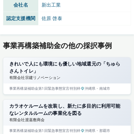
会社名
新出工業
認定支援機関
佐原 啓泰
事業再構築補助金の他の採択事例
きれいで人にも環境にも優しい地域還元の「ちゅら
さんトイレ」
有限会社宗建リノベーション
事業再構築補助金
第1回
緊急事態宣言特別枠
沖縄県
・南城市
カラオケルームを改装し、新たに多目的に利用可能
なレンタルルームの事業化を図る
有限会社渡嘉敷商会
事業再構築補助金
第1回
緊急事態宣言特別枠
沖縄県
・那覇市