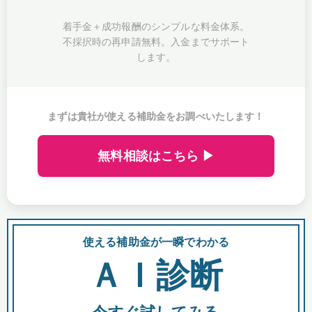
着手金＋成功報酬のシンプルな料金体系。
不採択時の再申請無料。入金までサポート
します。
まずは貴社が使える補助金をお調べいたします！
無料相談はこちら ▶
使える補助金が一瞬でわかる
会
ＡＩ診断