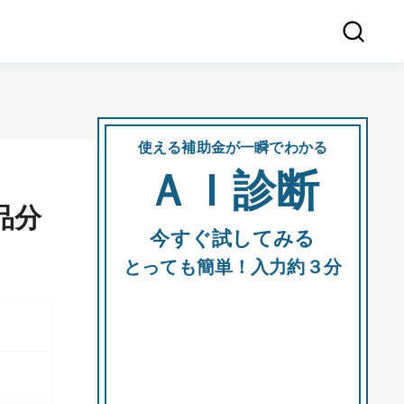
使える補助金が一瞬でわかる
会社
ＡＩ診断
所在
品分
今すぐ試してみる
都道府
とっても簡単！入力約３分
市区町