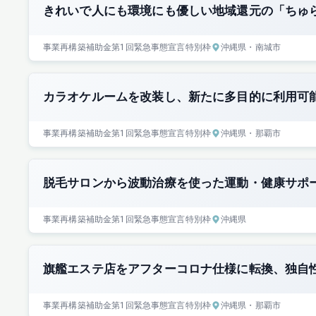
きれいで人にも環境にも優しい地域還元の「ちゅ
事業再構築補助金
第1回
緊急事態宣言特別枠
沖縄県
・南城市
カラオケルームを改装し、新たに多目的に利用可
事業再構築補助金
第1回
緊急事態宣言特別枠
沖縄県
・那覇市
脱毛サロンから波動治療を使った運動・健康サポ
事業再構築補助金
第1回
緊急事態宣言特別枠
沖縄県
旗艦エステ店をアフターコロナ仕様に転換、独自
事業再構築補助金
第1回
緊急事態宣言特別枠
沖縄県
・那覇市