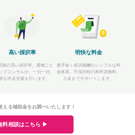
高い採択率
明快な料金
前後の高い採択率。業種ごと
着手金＋成功報酬のシンプルな料
ップコンサルが、一社一社、
金体系。不採択時の再申請無料。
身な伴走支援を行います。
入金までサポートします。
使える補助金をお調べいたします！
無料相談はこちら ▶