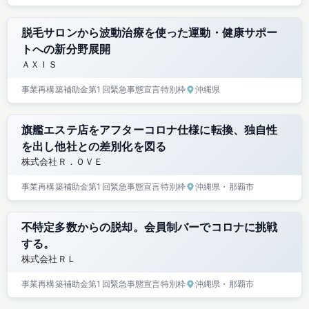
脱毛サロンから波動治療を使った運動・健康サポー
トへの新分野展開
ＡＸＩＳ
事業再構築補助金
第1回
緊急事態宣言特別枠
沖縄県
旗艦エステ店をアフターコロナ仕様に転換、独自性
を出し他社との差別化を図る
株式会社Ｒ．ＯＶＥ
事業再構築補助金
第1回
緊急事態宣言特別枠
沖縄県
・那覇市
不特定多数からの脱却。会員制バーでコロナに挑戦
する。
株式会社ＲＬ
事業再構築補助金
第1回
緊急事態宣言特別枠
沖縄県
・那覇市