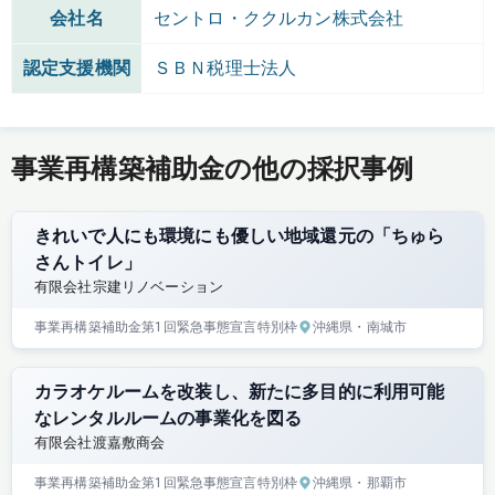
会社名
セントロ・ククルカン株式会社
認定支援機関
ＳＢＮ税理士法人
事業再構築補助金の他の採択事例
きれいで人にも環境にも優しい地域還元の「ちゅら
さんトイレ」
有限会社宗建リノベーション
事業再構築補助金
第1回
緊急事態宣言特別枠
沖縄県
・南城市
カラオケルームを改装し、新たに多目的に利用可能
なレンタルルームの事業化を図る
有限会社渡嘉敷商会
事業再構築補助金
第1回
緊急事態宣言特別枠
沖縄県
・那覇市