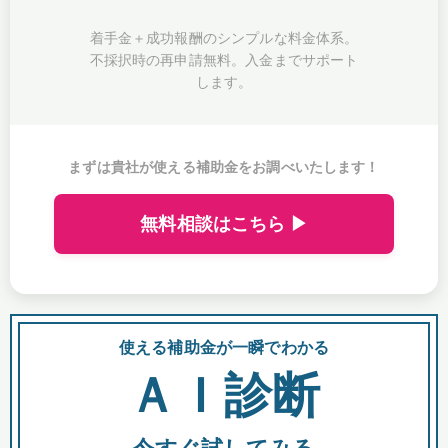
着手金＋成功報酬のシンプルな料金体系。
不採択時の再申請無料。入金までサポート
します。
まずは貴社が使える補助金をお調べいたします！
無料相談はこちら ▶
使える補助金が一瞬でわかる
会
ＡＩ診断