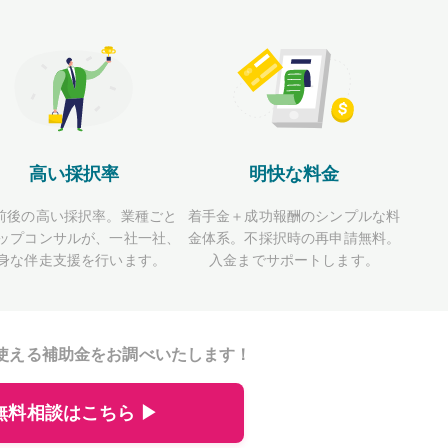
高い採択率
明快な料金
前後の高い採択率。業種ごと
着手金＋成功報酬のシンプルな料
ップコンサルが、一社一社、
金体系。不採択時の再申請無料。
身な伴走支援を行います。
入金までサポートします。
使える補助金をお調べいたします！
無料相談はこちら ▶