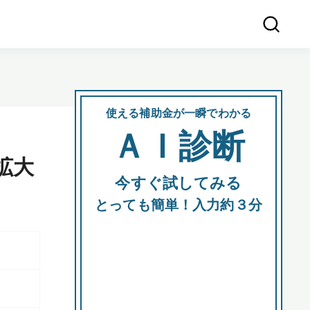
使える補助金が一瞬でわかる
会社
ＡＩ診断
所在
拡大
今すぐ試してみる
都道府
とっても簡単！入力約３分
市区町