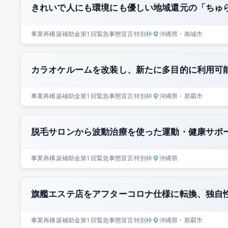
きれいで人にも環境にも優しい地域還元の「ちゅ
事業再構築補助金
第1回
緊急事態宣言特別枠
沖縄県
・南城市
カラオケルームを改装し、新たに多目的に利用可
事業再構築補助金
第1回
緊急事態宣言特別枠
沖縄県
・那覇市
脱毛サロンから波動治療を使った運動・健康サポ
事業再構築補助金
第1回
緊急事態宣言特別枠
沖縄県
旗艦エステ店をアフターコロナ仕様に転換、独自
事業再構築補助金
第1回
緊急事態宣言特別枠
沖縄県
・那覇市