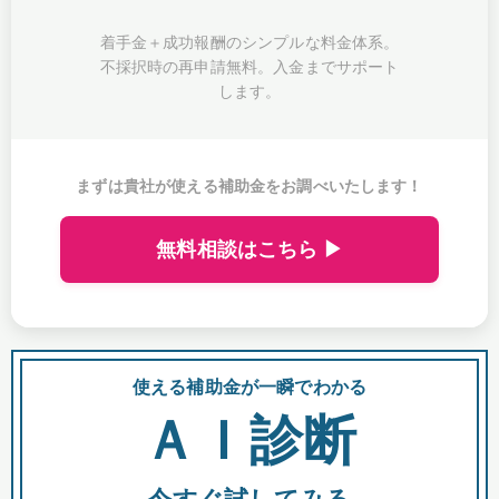
着手金＋成功報酬のシンプルな料金体系。
不採択時の再申請無料。入金までサポート
します。
まずは貴社が使える補助金をお調べいたします！
無料相談はこちら ▶
使える補助金が一瞬でわかる
会
ＡＩ診断