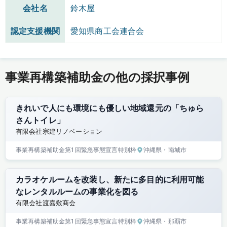
会社名
鈴木屋
認定支援機関
愛知県商工会連合会
事業再構築補助金の他の採択事例
きれいで人にも環境にも優しい地域還元の「ちゅら
さんトイレ」
有限会社宗建リノベーション
事業再構築補助金
第1回
緊急事態宣言特別枠
沖縄県
・南城市
カラオケルームを改装し、新たに多目的に利用可能
なレンタルルームの事業化を図る
有限会社渡嘉敷商会
事業再構築補助金
第1回
緊急事態宣言特別枠
沖縄県
・那覇市