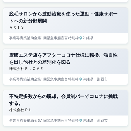
脱毛サロンから波動治療を使った運動・健康サポー
トへの新分野展開
ＡＸＩＳ
事業再構築補助金
第1回
緊急事態宣言特別枠
沖縄県
旗艦エステ店をアフターコロナ仕様に転換、独自性
を出し他社との差別化を図る
株式会社Ｒ．ＯＶＥ
事業再構築補助金
第1回
緊急事態宣言特別枠
沖縄県
・那覇市
不特定多数からの脱却。会員制バーでコロナに挑戦
する。
株式会社ＲＬ
事業再構築補助金
第1回
緊急事態宣言特別枠
沖縄県
・那覇市