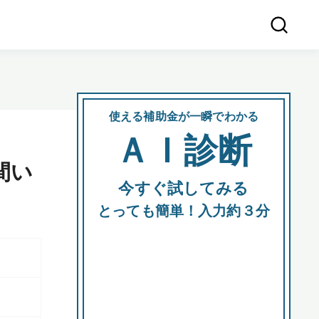
使える補助金が一瞬でわかる
会社
ＡＩ診断
所在
間い
今すぐ試してみる
都道府
とっても簡単！入力約３分
市区町