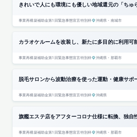
きれいで人にも環境にも優しい地域還元の「ちゅ
事業再構築補助金
第1回
緊急事態宣言特別枠
沖縄県
・南城市
カラオケルームを改装し、新たに多目的に利用可
事業再構築補助金
第1回
緊急事態宣言特別枠
沖縄県
・那覇市
脱毛サロンから波動治療を使った運動・健康サポ
事業再構築補助金
第1回
緊急事態宣言特別枠
沖縄県
旗艦エステ店をアフターコロナ仕様に転換、独自
事業再構築補助金
第1回
緊急事態宣言特別枠
沖縄県
・那覇市