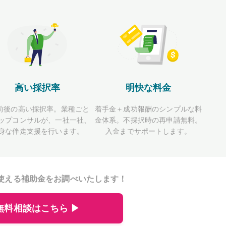
高い採択率
明快な料金
前後の高い採択率。業種ごと
着手金＋成功報酬のシンプルな料
ップコンサルが、一社一社、
金体系。不採択時の再申請無料。
身な伴走支援を行います。
入金までサポートします。
使える補助金をお調べいたします！
無料相談はこちら ▶