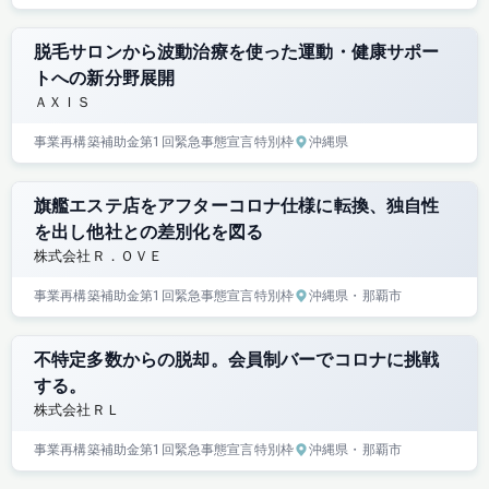
脱毛サロンから波動治療を使った運動・健康サポー
トへの新分野展開
ＡＸＩＳ
事業再構築補助金
第1回
緊急事態宣言特別枠
沖縄県
旗艦エステ店をアフターコロナ仕様に転換、独自性
を出し他社との差別化を図る
株式会社Ｒ．ＯＶＥ
事業再構築補助金
第1回
緊急事態宣言特別枠
沖縄県
・那覇市
不特定多数からの脱却。会員制バーでコロナに挑戦
する。
株式会社ＲＬ
事業再構築補助金
第1回
緊急事態宣言特別枠
沖縄県
・那覇市