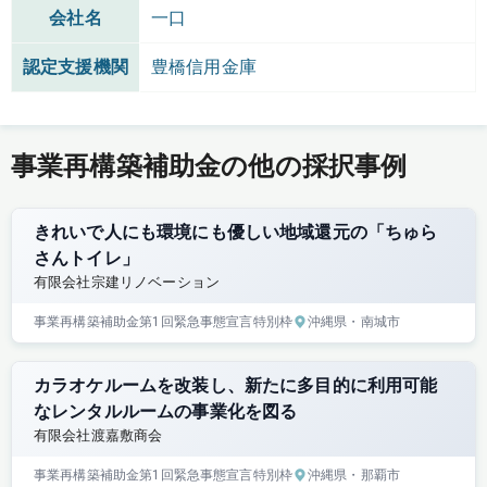
会社名
一口
認定支援機関
豊橋信用金庫
事業再構築補助金の他の採択事例
きれいで人にも環境にも優しい地域還元の「ちゅら
さんトイレ」
有限会社宗建リノベーション
事業再構築補助金
第1回
緊急事態宣言特別枠
沖縄県
・南城市
カラオケルームを改装し、新たに多目的に利用可能
なレンタルルームの事業化を図る
有限会社渡嘉敷商会
事業再構築補助金
第1回
緊急事態宣言特別枠
沖縄県
・那覇市