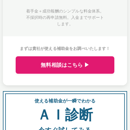
着手金＋成功報酬のシンプルな料金体系。
不採択時の再申請無料。入金までサポート
します。
まずは貴社が使える補助金をお調べいたします！
無料相談はこちら ▶
使える補助金が一瞬でわかる
会
ＡＩ診断