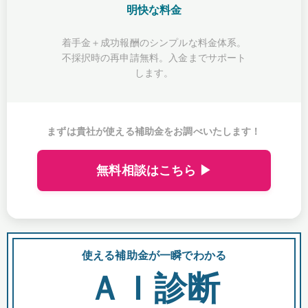
明快な料金
着手金＋成功報酬のシンプルな料金体系。
不採択時の再申請無料。入金までサポート
します。
まずは貴社が使える補助金をお調べいたします！
無料相談はこちら ▶
使える補助金が一瞬でわかる
会
ＡＩ診断