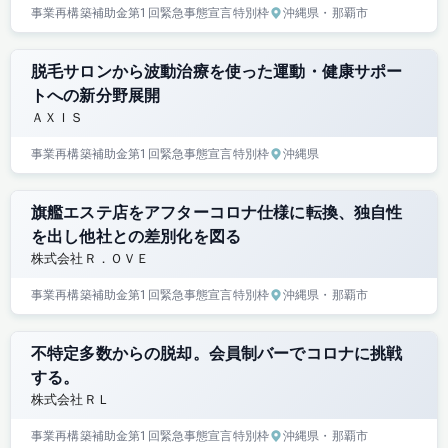
事業再構築補助金
第1回
緊急事態宣言特別枠
沖縄県
・那覇市
脱毛サロンから波動治療を使った運動・健康サポー
トへの新分野展開
ＡＸＩＳ
事業再構築補助金
第1回
緊急事態宣言特別枠
沖縄県
旗艦エステ店をアフターコロナ仕様に転換、独自性
を出し他社との差別化を図る
株式会社Ｒ．ＯＶＥ
事業再構築補助金
第1回
緊急事態宣言特別枠
沖縄県
・那覇市
不特定多数からの脱却。会員制バーでコロナに挑戦
する。
株式会社ＲＬ
事業再構築補助金
第1回
緊急事態宣言特別枠
沖縄県
・那覇市