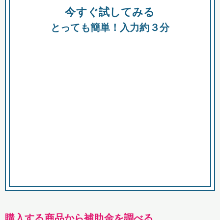
今すぐ試してみる
都
とっても簡単！入力約３分
市
購入する商品から補助金を調べる