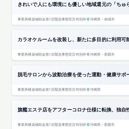
きれいで人にも環境にも優しい地域還元の「ちゅ
事業再構築補助金
第1回
緊急事態宣言特別枠
沖縄県
・南城市
カラオケルームを改装し、新たに多目的に利用可
事業再構築補助金
第1回
緊急事態宣言特別枠
沖縄県
・那覇市
脱毛サロンから波動治療を使った運動・健康サポ
事業再構築補助金
第1回
緊急事態宣言特別枠
沖縄県
旗艦エステ店をアフターコロナ仕様に転換、独自
事業再構築補助金
第1回
緊急事態宣言特別枠
沖縄県
・那覇市