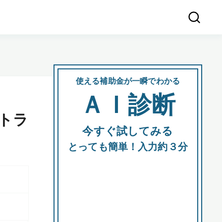
使える補助金が一瞬でわかる
会社
ＡＩ診断
所在
トラ
今すぐ試してみる
都道府
とっても簡単！入力約３分
市区町