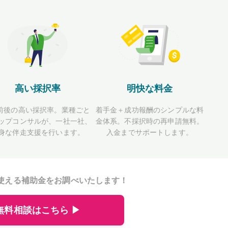
高い採択率
明快な料金
前後の高い採択率。業種ごと
着手金＋成功報酬のシンプルな料
ップコンサルが、一社一社、
金体系。不採択時の再申請無料。
身な伴走支援を行います。
入金までサポートします。
使える補助金をお調べいたします！
無料相談はこちら ▶