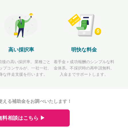
高い採択率
明快な料金
前後の高い採択率。業種ごと
着手金＋成功報酬のシンプルな料
ップコンサルが、一社一社、
金体系。不採択時の再申請無料。
身な伴走支援を行います。
入金までサポートします。
使える補助金をお調べいたします！
無料相談はこちら ▶