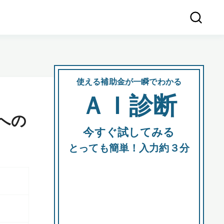
使える補助金が一瞬でわかる
会社
ＡＩ診断
所在
への
今すぐ試してみる
都道府
とっても簡単！入力約３分
市区町