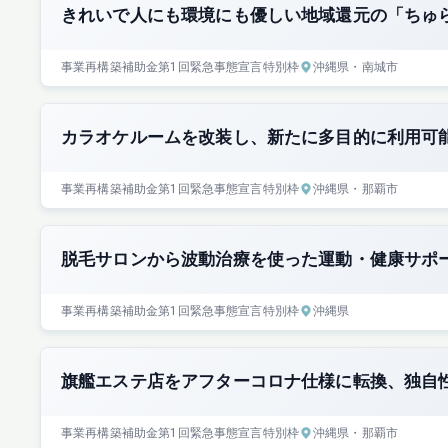
きれいで人にも環境にも優しい地域還元の「ちゅ
事業再構築補助金
第1回
緊急事態宣言特別枠
沖縄県
・南城市
カラオケルームを改装し、新たに多目的に利用可
事業再構築補助金
第1回
緊急事態宣言特別枠
沖縄県
・那覇市
脱毛サロンから波動治療を使った運動・健康サポ
事業再構築補助金
第1回
緊急事態宣言特別枠
沖縄県
旗艦エステ店をアフターコロナ仕様に転換、独自
事業再構築補助金
第1回
緊急事態宣言特別枠
沖縄県
・那覇市