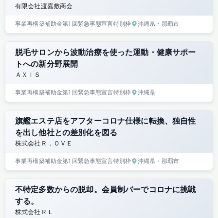
有限会社渡嘉敷商会
事業再構築補助金
第1回
緊急事態宣言特別枠
沖縄県
・那覇市
脱毛サロンから波動治療を使った運動・健康サポー
トへの新分野展開
ＡＸＩＳ
事業再構築補助金
第1回
緊急事態宣言特別枠
沖縄県
旗艦エステ店をアフターコロナ仕様に転換、独自性
を出し他社との差別化を図る
株式会社Ｒ．ＯＶＥ
事業再構築補助金
第1回
緊急事態宣言特別枠
沖縄県
・那覇市
不特定多数からの脱却。会員制バーでコロナに挑戦
する。
株式会社ＲＬ