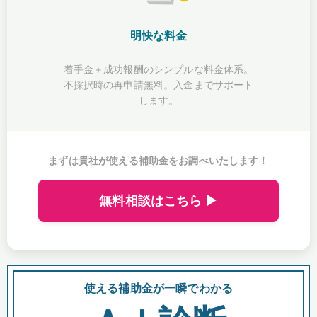
明快な料金
着手金＋成功報酬のシンプルな料金体系。
不採択時の再申請無料。入金までサポート
します。
まずは貴社が使える補助金をお調べいたします！
無料相談はこちら ▶
使える補助金が一瞬でわかる
会