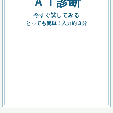
ＡＩ診断
今すぐ試してみる
都
とっても簡単！入力約３分
市