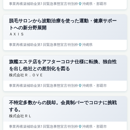
事業再構築補助金
第1回
緊急事態宣言特別枠
沖縄県
・那覇市
脱毛サロンから波動治療を使った運動・健康サポー
トへの新分野展開
ＡＸＩＳ
事業再構築補助金
第1回
緊急事態宣言特別枠
沖縄県
旗艦エステ店をアフターコロナ仕様に転換、独自性
を出し他社との差別化を図る
株式会社Ｒ．ＯＶＥ
事業再構築補助金
第1回
緊急事態宣言特別枠
沖縄県
・那覇市
不特定多数からの脱却。会員制バーでコロナに挑戦
する。
株式会社ＲＬ
事業再構築補助金
第1回
緊急事態宣言特別枠
沖縄県
・那覇市