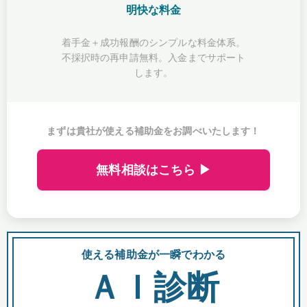
明快な料金
着手金＋成功報酬のシンプルな料金体系。
不採択時の再申請無料。入金までサポート
します。
まずは貴社が使える補助金をお調べいたします！
無料相談はこちら ▶
使える補助金が一瞬でわかる
会
ＡＩ診断