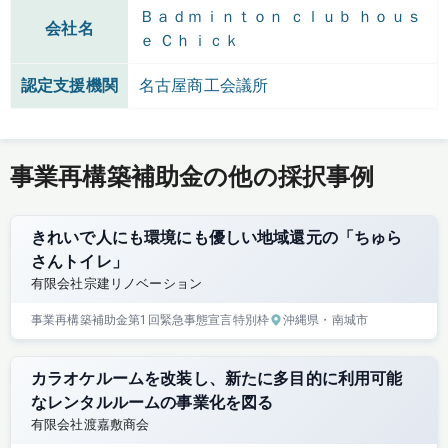
Ｂａｄｍｉｎｔｏｎ ｃｌｕｂ ｈｏｕｓ
会社名
ｅ Ｃｈｉｃｋ
認定支援機関
名古屋商工会議所
事業再構築補助金の他の採択事例
きれいで人にも環境にも優しい地域還元の「ちゅら
さんトイレ」
有限会社宗建リノベーション
事業再構築補助金
第1回
緊急事態宣言特別枠
沖縄県
・南城市
カラオケルームを改装し、新たに多目的に利用可能
なレンタルルームの事業化を図る
有限会社渡嘉敷商会