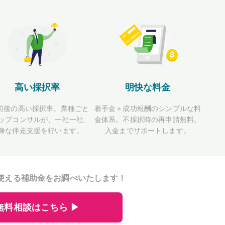
高い採択率
明快な料金
前後の高い採択率。業種ごと
着手金＋成功報酬のシンプルな料
ップコンサルが、一社一社、
金体系。不採択時の再申請無料。
身な伴走支援を行います。
入金までサポートします。
使える補助金をお調べいたします！
無料相談はこちら ▶