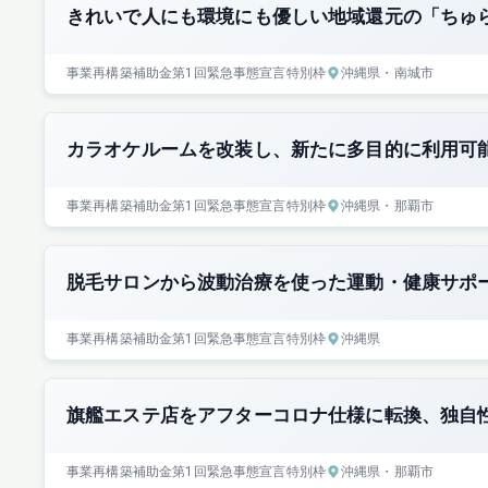
きれいで人にも環境にも優しい地域還元の「ちゅ
事業再構築補助金
第1回
緊急事態宣言特別枠
沖縄県
・南城市
カラオケルームを改装し、新たに多目的に利用可
事業再構築補助金
第1回
緊急事態宣言特別枠
沖縄県
・那覇市
脱毛サロンから波動治療を使った運動・健康サポ
事業再構築補助金
第1回
緊急事態宣言特別枠
沖縄県
旗艦エステ店をアフターコロナ仕様に転換、独自
事業再構築補助金
第1回
緊急事態宣言特別枠
沖縄県
・那覇市