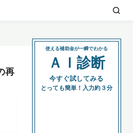
使える補助金が一瞬でわかる
会社
ＡＩ診断
所在
の再
今すぐ試してみる
都道府
とっても簡単！入力約３分
市区町