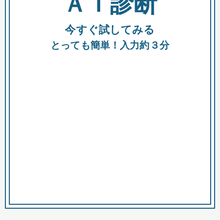
ＡＩ診断
今すぐ試してみる
都
とっても簡単！入力約３分
市