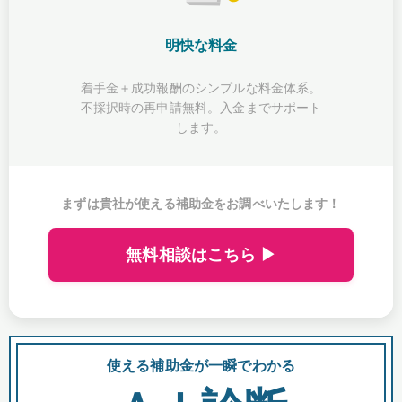
明快な料金
着手金＋成功報酬のシンプルな料金体系。
不採択時の再申請無料。入金までサポート
します。
まずは貴社が使える補助金をお調べいたします！
無料相談はこちら ▶
使える補助金が一瞬でわかる
会