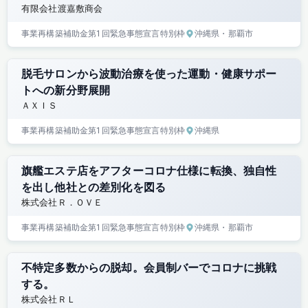
有限会社渡嘉敷商会
事業再構築補助金
第1回
緊急事態宣言特別枠
沖縄県
・那覇市
脱毛サロンから波動治療を使った運動・健康サポー
トへの新分野展開
ＡＸＩＳ
事業再構築補助金
第1回
緊急事態宣言特別枠
沖縄県
旗艦エステ店をアフターコロナ仕様に転換、独自性
を出し他社との差別化を図る
株式会社Ｒ．ＯＶＥ
事業再構築補助金
第1回
緊急事態宣言特別枠
沖縄県
・那覇市
不特定多数からの脱却。会員制バーでコロナに挑戦
する。
株式会社ＲＬ