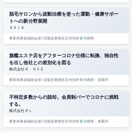
脱毛サロンから波動治療を使った運動・健康サポー
トへの新分野展開
ＡＸＩＳ
事業再構築補助金
第1回
緊急事態宣言特別枠
沖縄県
旗艦エステ店をアフターコロナ仕様に転換、独自性
を出し他社との差別化を図る
株式会社Ｒ．ＯＶＥ
事業再構築補助金
第1回
緊急事態宣言特別枠
沖縄県
・那覇市
不特定多数からの脱却。会員制バーでコロナに挑戦
する。
株式会社ＲＬ
事業再構築補助金
第1回
緊急事態宣言特別枠
沖縄県
・那覇市