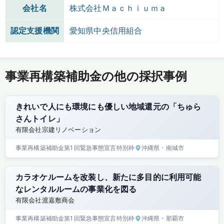
会社名
株式会社Ｍａｃｈｉｕｍａ
認定支援機関
愛知県中央信用組合
事業再構築補助金の他の採択事例
きれいで人にも環境にも優しい地域還元の「ちゅら
さんトイレ」
有限会社宗建リノベーション
事業再構築補助金
第1回
緊急事態宣言特別枠
沖縄県
・南城市
カラオケルームを改装し、新たに多目的に利用可能
なレンタルルームの事業化を図る
有限会社渡嘉敷商会
事業再構築補助金
第1回
緊急事態宣言特別枠
沖縄県
・那覇市