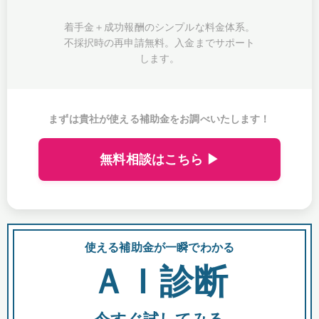
着手金＋成功報酬のシンプルな料金体系。
不採択時の再申請無料。入金までサポート
します。
まずは貴社が使える補助金をお調べいたします！
無料相談はこちら ▶
使える補助金が一瞬でわかる
会
ＡＩ診断