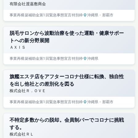
有限会社渡嘉敷商会
事業再構築補助金
第1回
緊急事態宣言特別枠
沖縄県
・那覇市
脱毛サロンから波動治療を使った運動・健康サポー
トへの新分野展開
ＡＸＩＳ
事業再構築補助金
第1回
緊急事態宣言特別枠
沖縄県
旗艦エステ店をアフターコロナ仕様に転換、独自性
を出し他社との差別化を図る
株式会社Ｒ．ＯＶＥ
事業再構築補助金
第1回
緊急事態宣言特別枠
沖縄県
・那覇市
不特定多数からの脱却。会員制バーでコロナに挑戦
する。
株式会社ＲＬ