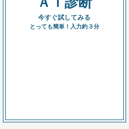
ＡＩ診断
今すぐ試してみる
都
とっても簡単！入力約３分
市