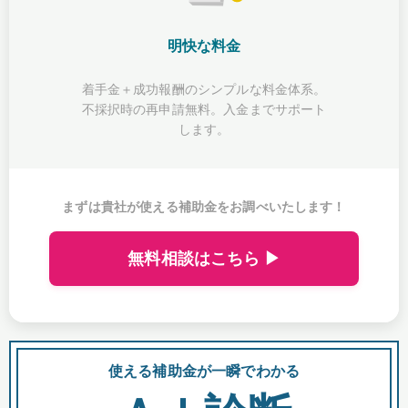
明快な料金
着手金＋成功報酬のシンプルな料金体系。
不採択時の再申請無料。入金までサポート
します。
まずは貴社が使える補助金をお調べいたします！
無料相談はこちら ▶
使える補助金が一瞬でわかる
会