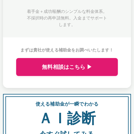
着手金＋成功報酬のシンプルな料金体系。
不採択時の再申請無料。入金までサポート
します。
まずは貴社が使える補助金をお調べいたします！
無料相談はこちら ▶
使える補助金が一瞬でわかる
会
ＡＩ診断