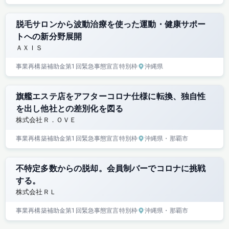
脱毛サロンから波動治療を使った運動・健康サポー
トへの新分野展開
ＡＸＩＳ
事業再構築補助金
第1回
緊急事態宣言特別枠
沖縄県
旗艦エステ店をアフターコロナ仕様に転換、独自性
を出し他社との差別化を図る
株式会社Ｒ．ＯＶＥ
事業再構築補助金
第1回
緊急事態宣言特別枠
沖縄県
・那覇市
不特定多数からの脱却。会員制バーでコロナに挑戦
する。
株式会社ＲＬ
事業再構築補助金
第1回
緊急事態宣言特別枠
沖縄県
・那覇市