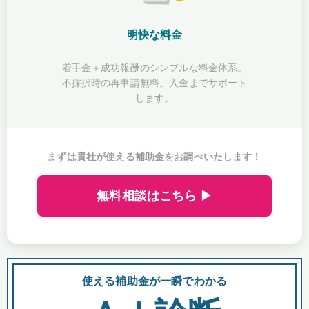
明快な料金
着手金＋成功報酬のシンプルな料金体系。
不採択時の再申請無料。入金までサポート
します。
まずは貴社が使える補助金をお調べいたします！
無料相談はこちら ▶
使える補助金が一瞬でわかる
会