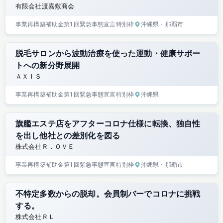
有限会社渡嘉敷商会
事業再構築補助金
第1回
緊急事態宣言特別枠
沖縄県
・那覇市
脱毛サロンから波動治療を使った運動・健康サポー
トへの新分野展開
ＡＸＩＳ
事業再構築補助金
第1回
緊急事態宣言特別枠
沖縄県
旗艦エステ店をアフターコロナ仕様に転換、独自性
を出し他社との差別化を図る
株式会社Ｒ．ＯＶＥ
事業再構築補助金
第1回
緊急事態宣言特別枠
沖縄県
・那覇市
不特定多数からの脱却。会員制バーでコロナに挑戦
する。
株式会社ＲＬ