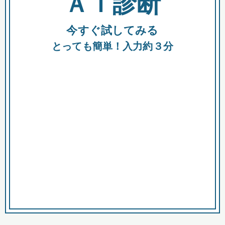
ＡＩ診断
今すぐ試してみる
都
とっても簡単！入力約３分
市