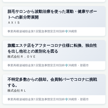
脱毛サロンから波動治療を使った運動・健康サポー
トへの新分野展開
ＡＸＩＳ
事業再構築補助金
第1回
緊急事態宣言特別枠
沖縄県
旗艦エステ店をアフターコロナ仕様に転換、独自性
を出し他社との差別化を図る
株式会社Ｒ．ＯＶＥ
事業再構築補助金
第1回
緊急事態宣言特別枠
沖縄県
・那覇市
不特定多数からの脱却。会員制バーでコロナに挑戦
する。
株式会社ＲＬ
事業再構築補助金
第1回
緊急事態宣言特別枠
沖縄県
・那覇市