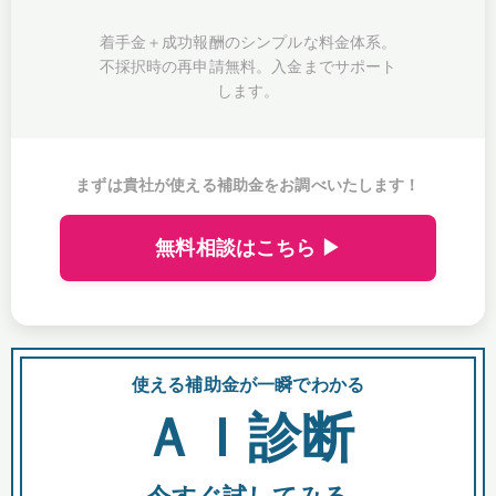
着手金＋成功報酬のシンプルな料金体系。
不採択時の再申請無料。入金までサポート
します。
まずは貴社が使える補助金をお調べいたします！
無料相談はこちら ▶
使える補助金が一瞬でわかる
会
ＡＩ診断