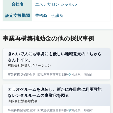
会社名
エステサロン シャルル
認定支援機関
豊橋商工会議所
事業再構築補助金の他の採択事例
きれいで人にも環境にも優しい地域還元の「ちゅら
さんトイレ」
有限会社宗建リノベーション
事業再構築補助金
第1回
緊急事態宣言特別枠
沖縄県
・南城市
カラオケルームを改装し、新たに多目的に利用可能
なレンタルルームの事業化を図る
有限会社渡嘉敷商会
事業再構築補助金
第1回
緊急事態宣言特別枠
沖縄県
・那覇市