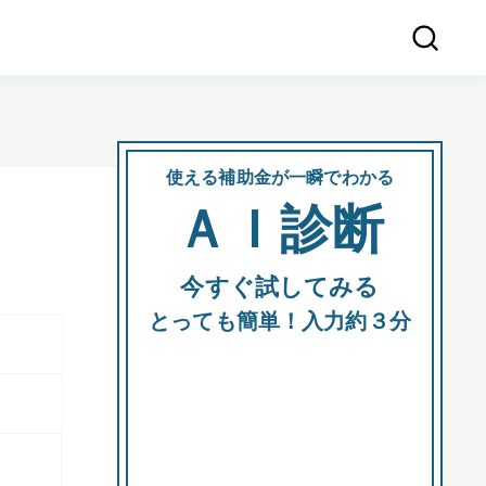
使える補助金が一瞬でわかる
会社
ＡＩ診断
所在
今すぐ試してみる
都道府
とっても簡単！入力約３分
市区町