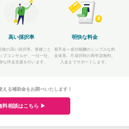
高い採択率
明快な料金
前後の高い採択率。業種ごと
着手金＋成功報酬のシンプルな料
ップコンサルが、一社一社、
金体系。不採択時の再申請無料。
身な伴走支援を行います。
入金までサポートします。
使える補助金をお調べいたします！
無料相談はこちら ▶