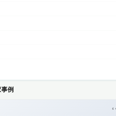
択事例
ｃ