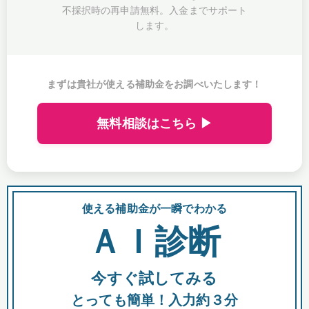
不採択時の再申請無料。入金までサポート
します。
まずは貴社が使える補助金をお調べいたします！
無料相談はこちら ▶
使える補助金が一瞬でわかる
会
ＡＩ診断
今すぐ試してみる
都
とっても簡単！入力約３分