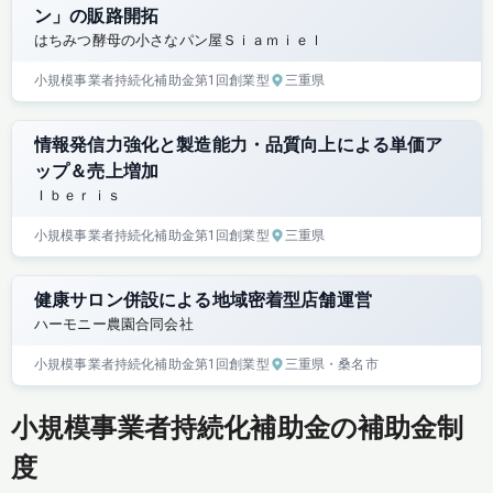
ン」の販路開拓
はちみつ酵母の小さなパン屋Ｓｉａｍｉｅｌ
小規模事業者持続化補助金
第1回
創業型
三重県
情報発信力強化と製造能力・品質向上による単価ア
ップ＆売上増加
Ｉｂｅｒｉｓ
小規模事業者持続化補助金
第1回
創業型
三重県
健康サロン併設による地域密着型店舗運営
ハーモニー農園合同会社
小規模事業者持続化補助金
第1回
創業型
三重県
・桑名市
小規模事業者持続化補助金の補助金制
度