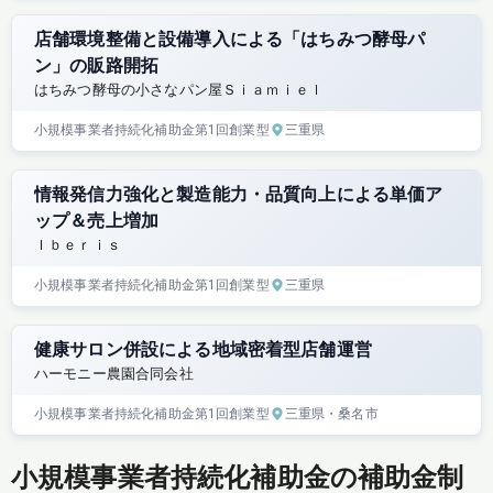
店舗環境整備と設備導入による「はちみつ酵母パ
ン」の販路開拓
はちみつ酵母の小さなパン屋Ｓｉａｍｉｅｌ
小規模事業者持続化補助金
第1回
創業型
三重県
情報発信力強化と製造能力・品質向上による単価ア
ップ＆売上増加
Ｉｂｅｒｉｓ
小規模事業者持続化補助金
第1回
創業型
三重県
健康サロン併設による地域密着型店舗運営
ハーモニー農園合同会社
小規模事業者持続化補助金
第1回
創業型
三重県
・桑名市
小規模事業者持続化補助金の補助金制