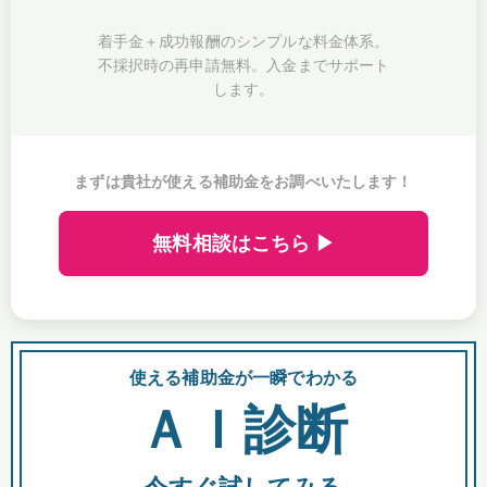
着手金＋成功報酬のシンプルな料金体系。
不採択時の再申請無料。入金までサポート
します。
まずは貴社が使える補助金をお調べいたします！
無料相談はこちら ▶
使える補助金が一瞬でわかる
会
ＡＩ診断