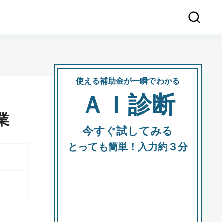
使える補助金が一瞬でわかる
会社
ＡＩ診断
所在
業
今すぐ試してみる
都道府
とっても簡単！入力約３分
市区町