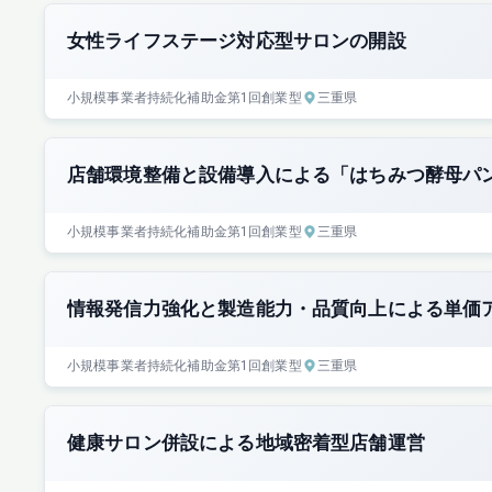
女性ライフステージ対応型サロンの開設
小規模事業者持続化補助金
第1回
創業型
三重県
店舗環境整備と設備導入による「はちみつ酵母パ
小規模事業者持続化補助金
第1回
創業型
三重県
情報発信力強化と製造能力・品質向上による単価
小規模事業者持続化補助金
第1回
創業型
三重県
健康サロン併設による地域密着型店舗運営