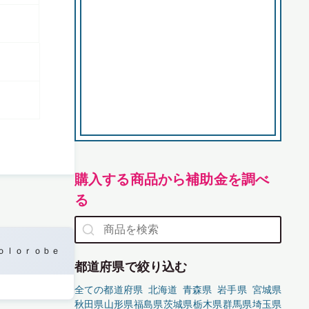
購入する商品から補助金を調べ
る
ｏｌｏｒｏｂｅ
都道府県で絞り込む
全ての都道府県
北海道
青森県
岩手県
宮城県
秋田県
山形県
福島県
茨城県
栃木県
群馬県
埼玉県