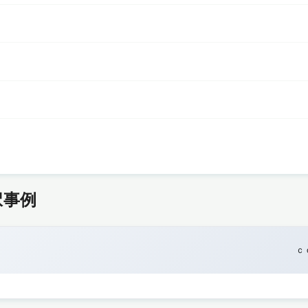
択事例
ｃ