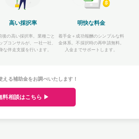
高い採択率
明快な料金
前後の高い採択率。業種ごと
着手金＋成功報酬のシンプルな料
ップコンサルが、一社一社、
金体系。不採択時の再申請無料。
身な伴走支援を行います。
入金までサポートします。
使える補助金をお調べいたします！
無料相談はこちら ▶