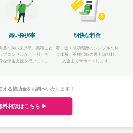
高い採択率
明快な料金
前後の高い採択率。業種ごと
着手金＋成功報酬のシンプルな料
ップコンサルが、一社一社、
金体系。不採択時の再申請無料。
身な伴走支援を行います。
入金までサポートします。
使える補助金をお調べいたします！
無料相談はこちら ▶