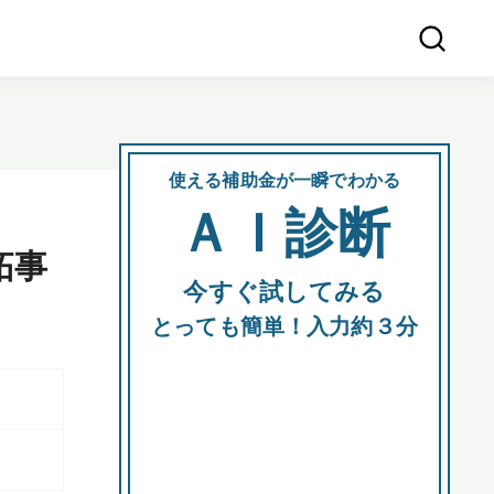
使える補助金が一瞬でわかる
会社
ＡＩ診断
所在
拓事
今すぐ試してみる
都道府
とっても簡単！入力約３分
市区町