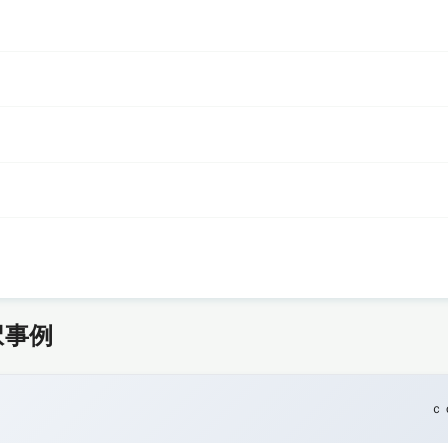
択事例
ｃ