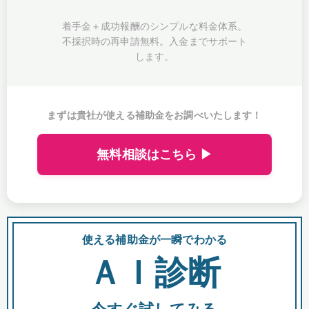
着手金＋成功報酬のシンプルな料金体系。
不採択時の再申請無料。入金までサポート
します。
まずは貴社が使える補助金をお調べいたします！
無料相談はこちら ▶
使える補助金が一瞬でわかる
会
ＡＩ診断