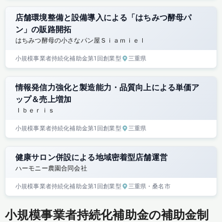
店舗環境整備と設備導入による「はちみつ酵母パ
ン」の販路開拓
はちみつ酵母の小さなパン屋Ｓｉａｍｉｅｌ
小規模事業者持続化補助金
第1回
創業型
三重県
情報発信力強化と製造能力・品質向上による単価ア
ップ＆売上増加
Ｉｂｅｒｉｓ
小規模事業者持続化補助金
第1回
創業型
三重県
健康サロン併設による地域密着型店舗運営
ハーモニー農園合同会社
小規模事業者持続化補助金
第1回
創業型
三重県
・桑名市
小規模事業者持続化補助金の補助金制