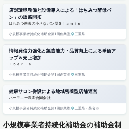
店舗環境整備と設備導入による「はちみつ酵母パ
ン」の販路開拓
はちみつ酵母の小さなパン屋Ｓｉａｍｉｅｌ
小規模事業者持続化補助金
第1回
創業型
三重県
情報発信力強化と製造能力・品質向上による単価ア
ップ＆売上増加
Ｉｂｅｒｉｓ
小規模事業者持続化補助金
第1回
創業型
三重県
健康サロン併設による地域密着型店舗運営
ハーモニー農園合同会社
小規模事業者持続化補助金
第1回
創業型
三重県
・桑名市
小規模事業者持続化補助金の補助金制