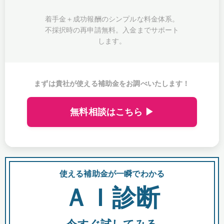
着手金＋成功報酬のシンプルな料金体系。
不採択時の再申請無料。入金までサポート
します。
まずは貴社が使える補助金をお調べいたします！
無料相談はこちら ▶
使える補助金が一瞬でわかる
会
ＡＩ診断