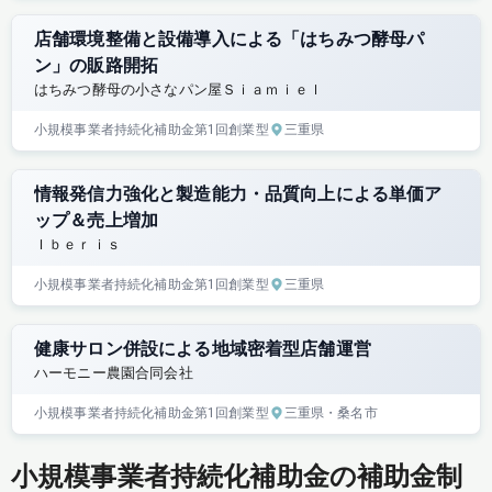
店舗環境整備と設備導入による「はちみつ酵母パ
ン」の販路開拓
はちみつ酵母の小さなパン屋Ｓｉａｍｉｅｌ
小規模事業者持続化補助金
第1回
創業型
三重県
情報発信力強化と製造能力・品質向上による単価ア
ップ＆売上増加
Ｉｂｅｒｉｓ
小規模事業者持続化補助金
第1回
創業型
三重県
健康サロン併設による地域密着型店舗運営
ハーモニー農園合同会社
小規模事業者持続化補助金
第1回
創業型
三重県
・桑名市
小規模事業者持続化補助金の補助金制