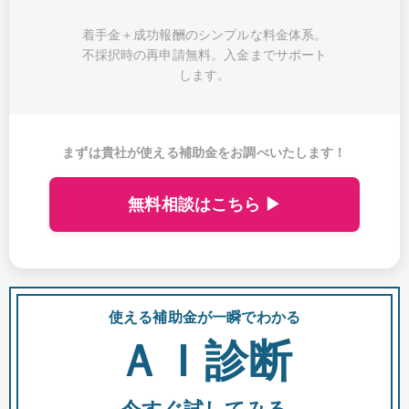
着手金＋成功報酬のシンプルな料金体系。
不採択時の再申請無料。入金までサポート
します。
まずは貴社が使える補助金をお調べいたします！
無料相談はこちら ▶
使える補助金が一瞬でわかる
会
ＡＩ診断