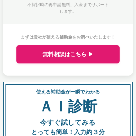
不採択時の再申請無料。入金までサポート
します。
まずは貴社が使える補助金をお調べいたします！
無料相談はこちら ▶
使える補助金が一瞬でわかる
会
ＡＩ診断
今すぐ試してみる
都
とっても簡単！入力約３分