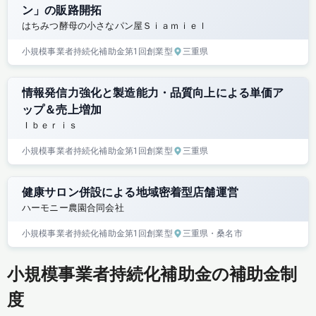
ン」の販路開拓
はちみつ酵母の小さなパン屋Ｓｉａｍｉｅｌ
小規模事業者持続化補助金
第1回
創業型
三重県
情報発信力強化と製造能力・品質向上による単価ア
ップ＆売上増加
Ｉｂｅｒｉｓ
小規模事業者持続化補助金
第1回
創業型
三重県
健康サロン併設による地域密着型店舗運営
ハーモニー農園合同会社
小規模事業者持続化補助金
第1回
創業型
三重県
・桑名市
小規模事業者持続化補助金の補助金制
度