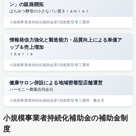
ン」の販路開拓
はちみつ酵母の小さなパン屋Ｓｉａｍｉｅｌ
小規模事業者持続化補助金
第1回
創業型
三重県
情報発信力強化と製造能力・品質向上による単価ア
ップ＆売上増加
Ｉｂｅｒｉｓ
小規模事業者持続化補助金
第1回
創業型
三重県
健康サロン併設による地域密着型店舗運営
ハーモニー農園合同会社
小規模事業者持続化補助金
第1回
創業型
三重県
・桑名市
小規模事業者持続化補助金の補助金制
度