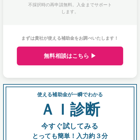
不採択時の再申請無料。入金までサポート
します。
まずは貴社が使える補助金をお調べいたします！
無料相談はこちら ▶
使える補助金が一瞬でわかる
会
ＡＩ診断
今すぐ試してみる
都
とっても簡単！入力約３分