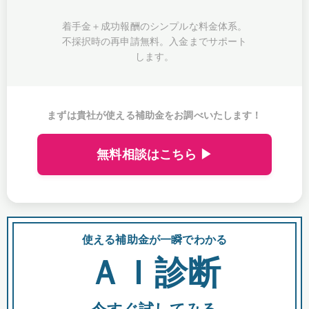
着手金＋成功報酬のシンプルな料金体系。
不採択時の再申請無料。入金までサポート
します。
まずは貴社が使える補助金をお調べいたします！
無料相談はこちら ▶
使える補助金が一瞬でわかる
会
ＡＩ診断