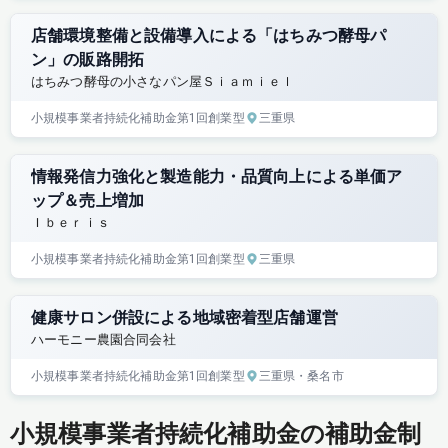
店舗環境整備と設備導入による「はちみつ酵母パ
ン」の販路開拓
はちみつ酵母の小さなパン屋Ｓｉａｍｉｅｌ
小規模事業者持続化補助金
第1回
創業型
三重県
情報発信力強化と製造能力・品質向上による単価ア
ップ＆売上増加
Ｉｂｅｒｉｓ
小規模事業者持続化補助金
第1回
創業型
三重県
健康サロン併設による地域密着型店舗運営
ハーモニー農園合同会社
小規模事業者持続化補助金
第1回
創業型
三重県
・桑名市
小規模事業者持続化補助金の補助金制