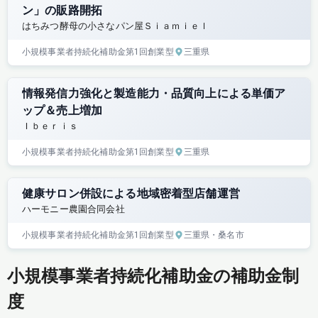
ン」の販路開拓
はちみつ酵母の小さなパン屋Ｓｉａｍｉｅｌ
小規模事業者持続化補助金
第1回
創業型
三重県
情報発信力強化と製造能力・品質向上による単価ア
ップ＆売上増加
Ｉｂｅｒｉｓ
小規模事業者持続化補助金
第1回
創業型
三重県
健康サロン併設による地域密着型店舗運営
ハーモニー農園合同会社
小規模事業者持続化補助金
第1回
創業型
三重県
・桑名市
小規模事業者持続化補助金の補助金制
度