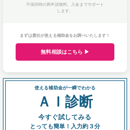
不採択時の再申請無料。入金までサポート
します。
まずは貴社が使える補助金をお調べいたします！
無料相談はこちら ▶
使える補助金が一瞬でわかる
会
ＡＩ診断
今すぐ試してみる
都
とっても簡単！入力約３分